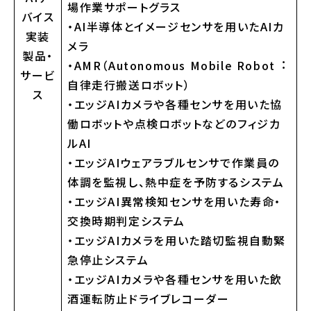
場作業サポートグラス
バイス
・AI半導体とイメージセンサを⽤いたAIカ
実装
メラ
製品・
・AMR（Autonomous Mobile Robot︓
サービ
⾃律⾛⾏搬送ロボット）
ス
・エッジAIカメラや各種センサを⽤いた協
働ロボットや点検ロボットなどのフィジカ
ルAI
・エッジAIウェアラブルセンサで作業員の
体調を監視し、熱中症を予防するシステム
・エッジAI異常検知センサを⽤いた寿命・
交換時期判定システム
・エッジAIカメラを⽤いた踏切監視⾃動緊
急停⽌システム
・エッジAIカメラや各種センサを⽤いた飲
酒運転防⽌ドライブレコーダー