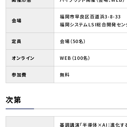
福岡市早良区百道浜3-8-33
会場
福岡システムLSI総合開発セン
定員
会場（50名）
オンライン
WEB（100名）
参加費
無料
次第
基調講演「半導体×AI：進化す